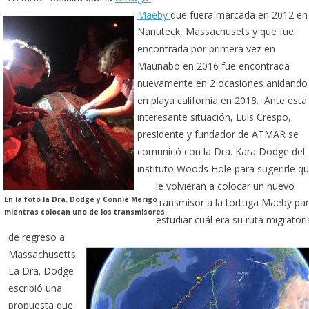
Maeby 
que fuera marcada en 2012 en
Nanuteck, Massachusets y que fue 
encontrada por primera vez en 
Maunabo en 2016 fue encontrada 
nuevamente en 2 ocasiones anidando
en playa california en 2018.  Ante esta
interesante situación, Luis Crespo, 
presidente y fundador de ATMAR se 
comunicó con la Dra. Kara Dodge del 
instituto Woods Hole para sugerirle qu
le volvieran a colocar un nuevo 
En la foto la Dra. Dodge y Connie Merigo 
transmisor a la tortuga Maeby par
mientras colocan uno de los transmisores.
estudiar cuál era su ruta migratori
de regreso a 
Massachusetts.
La Dra. Dodge 
escribió una 
propuesta que 