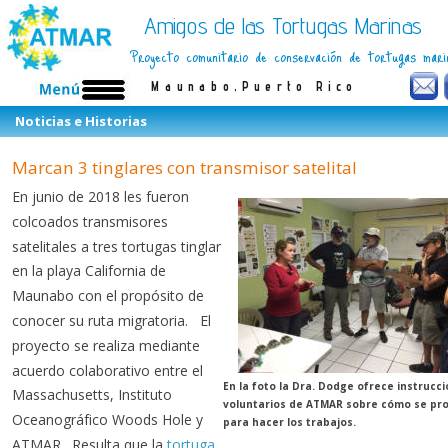
Amigos de las Tortugas Marinas
Proyecto comunitario de conservación de tortugas mari
Maunabo,Puerto Rico
Noticias e Historias
Marcan 3 tinglares con transmisor satelital
En junio de 2018 les fueron 
colcoados transmisores 
satelitales a tres tortugas tinglar 
en la playa California de 
Maunabo con el propósito de 
conocer su ruta migratoria.   El 
proyecto se realiza mediante 
acuerdo colaborativo entre el 
En la foto la Dra. Dodge ofrece instrucci
Massachusetts, Instituto 
voluntarios de ATMAR sobre cómo se pr
Oceanográfico Woods Hole y 
para hacer los trabajos.
ATMAR.  Resulta que la 
tortuga 